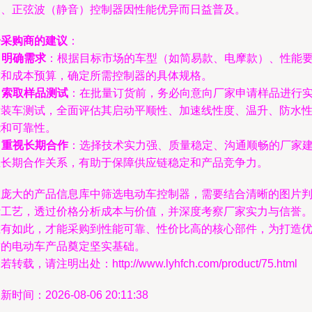
器、正弦波（静音）控制器因性能优异而日益普及。
给采购商的建议
：
.
明确需求
：根据目标市场的车型（如简易款、电摩款）、性能
求和成本预算，确定所需控制器的具体规格。
.
索取样品测试
：在批量订货前，务必向意向厂家申请样品进行
际装车测试，全面评估其启动平顺性、加速线性度、温升、防水
能和可靠性。
.
重视长期合作
：选择技术实力强、质量稳定、沟通顺畅的厂家
立长期合作关系，有助于保障供应链稳定和产品竞争力。
在庞大的产品信息库中筛选电动车控制器，需要结合清晰的图片
断工艺，透过价格分析成本与价值，并深度考察厂家实力与信誉
唯有如此，才能采购到性能可靠、性价比高的核心部件，为打造
质的电动车产品奠定坚实基础。
若转载，请注明出处：http://www.lyhfch.com/product/75.html
新时间：2026-08-06 20:11:38