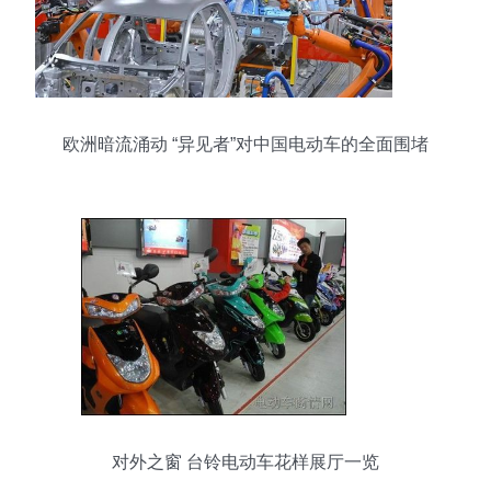
欧洲暗流涌动 “异见者”对中国电动车的全面围堵
对外之窗 台铃电动车花样展厅一览